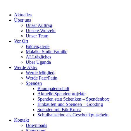
Skip
to
Aktuelles
content
Über uns
Unser Auftrag
Unsere Wurzeln
Unser Team
Vor Ort
Bildergalerie
Malaika Smile Familie
ALLtägliches
Über Uganda
Werde Aktiv
Werde Mitglied
Werde Pate/Patin
Spenden
Baumpatenschaft
Aktuelle Spendenprojekte
Spenden statt Schenken – Spendenbox
Einkaufen und Spenden – Gooding
Spenden mit BildKunst
Schulbausteine als Geschenkgutschein
Kontakt
Downloads
Sponsoren