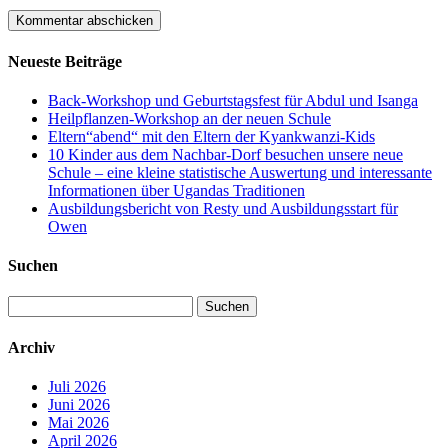
Neueste Beiträge
Back-Workshop und Geburtstagsfest für Abdul und Isanga
Heilpflanzen-Workshop an der neuen Schule
Eltern“abend“ mit den Eltern der Kyankwanzi-Kids
10 Kinder aus dem Nachbar-Dorf besuchen unsere neue
Schule – eine kleine statistische Auswertung und interessante
Informationen über Ugandas Traditionen
Ausbildungsbericht von Resty und Ausbildungsstart für
Owen
Suchen
Suchen
nach:
Archiv
Juli 2026
Juni 2026
Mai 2026
April 2026