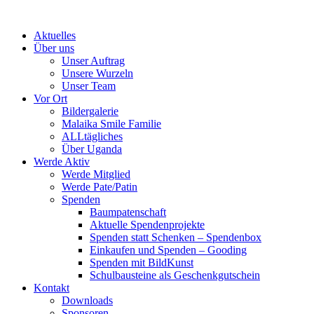
Skip
to
Aktuelles
content
Über uns
Unser Auftrag
Unsere Wurzeln
Unser Team
Vor Ort
Bildergalerie
Malaika Smile Familie
ALLtägliches
Über Uganda
Werde Aktiv
Werde Mitglied
Werde Pate/Patin
Spenden
Baumpatenschaft
Aktuelle Spendenprojekte
Spenden statt Schenken – Spendenbox
Einkaufen und Spenden – Gooding
Spenden mit BildKunst
Schulbausteine als Geschenkgutschein
Kontakt
Downloads
Sponsoren