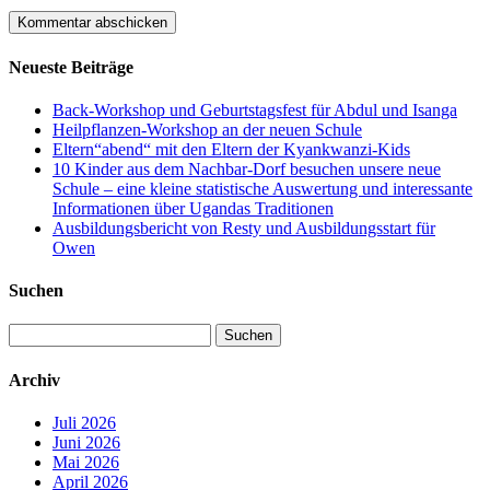
Neueste Beiträge
Back-Workshop und Geburtstagsfest für Abdul und Isanga
Heilpflanzen-Workshop an der neuen Schule
Eltern“abend“ mit den Eltern der Kyankwanzi-Kids
10 Kinder aus dem Nachbar-Dorf besuchen unsere neue
Schule – eine kleine statistische Auswertung und interessante
Informationen über Ugandas Traditionen
Ausbildungsbericht von Resty und Ausbildungsstart für
Owen
Suchen
Suchen
nach:
Archiv
Juli 2026
Juni 2026
Mai 2026
April 2026