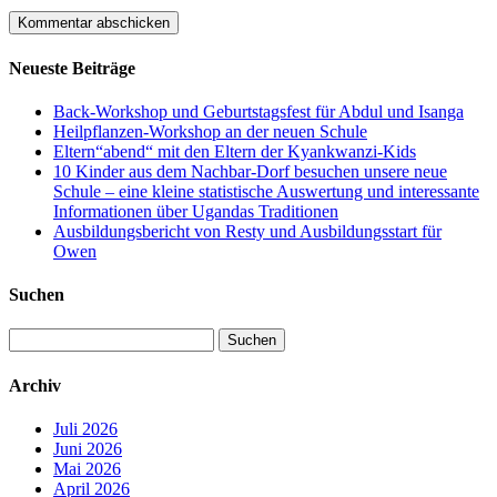
Neueste Beiträge
Back-Workshop und Geburtstagsfest für Abdul und Isanga
Heilpflanzen-Workshop an der neuen Schule
Eltern“abend“ mit den Eltern der Kyankwanzi-Kids
10 Kinder aus dem Nachbar-Dorf besuchen unsere neue
Schule – eine kleine statistische Auswertung und interessante
Informationen über Ugandas Traditionen
Ausbildungsbericht von Resty und Ausbildungsstart für
Owen
Suchen
Suchen
nach:
Archiv
Juli 2026
Juni 2026
Mai 2026
April 2026