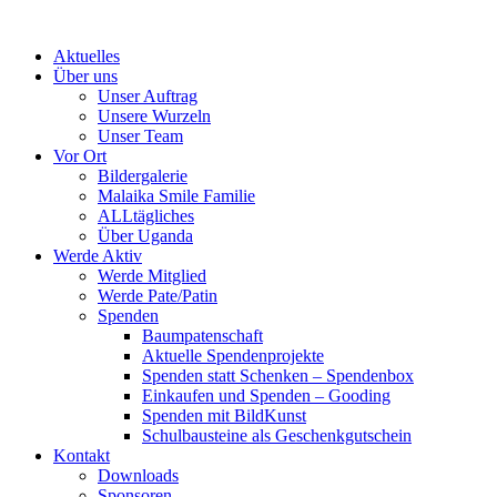
Skip
to
Aktuelles
content
Über uns
Unser Auftrag
Unsere Wurzeln
Unser Team
Vor Ort
Bildergalerie
Malaika Smile Familie
ALLtägliches
Über Uganda
Werde Aktiv
Werde Mitglied
Werde Pate/Patin
Spenden
Baumpatenschaft
Aktuelle Spendenprojekte
Spenden statt Schenken – Spendenbox
Einkaufen und Spenden – Gooding
Spenden mit BildKunst
Schulbausteine als Geschenkgutschein
Kontakt
Downloads
Sponsoren