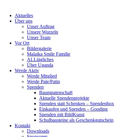
Skip
to
Aktuelles
content
Über uns
Unser Auftrag
Unsere Wurzeln
Unser Team
Vor Ort
Bildergalerie
Malaika Smile Familie
ALLtägliches
Über Uganda
Werde Aktiv
Werde Mitglied
Werde Pate/Patin
Spenden
Baumpatenschaft
Aktuelle Spendenprojekte
Spenden statt Schenken – Spendenbox
Einkaufen und Spenden – Gooding
Spenden mit BildKunst
Schulbausteine als Geschenkgutschein
Kontakt
Downloads
Sponsoren