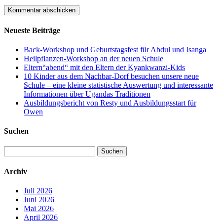
Neueste Beiträge
Back-Workshop und Geburtstagsfest für Abdul und Isanga
Heilpflanzen-Workshop an der neuen Schule
Eltern“abend“ mit den Eltern der Kyankwanzi-Kids
10 Kinder aus dem Nachbar-Dorf besuchen unsere neue
Schule – eine kleine statistische Auswertung und interessante
Informationen über Ugandas Traditionen
Ausbildungsbericht von Resty und Ausbildungsstart für
Owen
Suchen
Suchen
nach:
Archiv
Juli 2026
Juni 2026
Mai 2026
April 2026