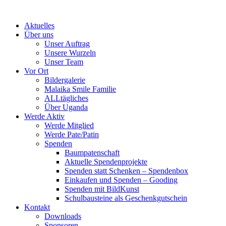
Skip
to
Aktuelles
content
Über uns
Unser Auftrag
Unsere Wurzeln
Unser Team
Vor Ort
Bildergalerie
Malaika Smile Familie
ALLtägliches
Über Uganda
Werde Aktiv
Werde Mitglied
Werde Pate/Patin
Spenden
Baumpatenschaft
Aktuelle Spendenprojekte
Spenden statt Schenken – Spendenbox
Einkaufen und Spenden – Gooding
Spenden mit BildKunst
Schulbausteine als Geschenkgutschein
Kontakt
Downloads
Sponsoren