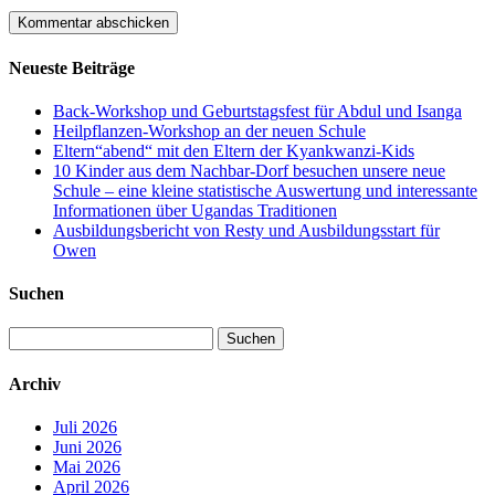
Neueste Beiträge
Back-Workshop und Geburtstagsfest für Abdul und Isanga
Heilpflanzen-Workshop an der neuen Schule
Eltern“abend“ mit den Eltern der Kyankwanzi-Kids
10 Kinder aus dem Nachbar-Dorf besuchen unsere neue
Schule – eine kleine statistische Auswertung und interessante
Informationen über Ugandas Traditionen
Ausbildungsbericht von Resty und Ausbildungsstart für
Owen
Suchen
Suchen
nach:
Archiv
Juli 2026
Juni 2026
Mai 2026
April 2026