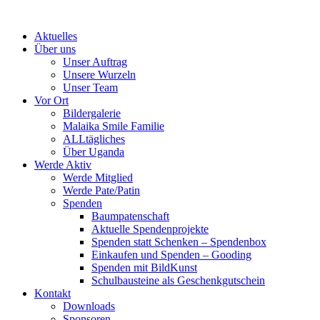
Skip
to
Aktuelles
content
Über uns
Unser Auftrag
Unsere Wurzeln
Unser Team
Vor Ort
Bildergalerie
Malaika Smile Familie
ALLtägliches
Über Uganda
Werde Aktiv
Werde Mitglied
Werde Pate/Patin
Spenden
Baumpatenschaft
Aktuelle Spendenprojekte
Spenden statt Schenken – Spendenbox
Einkaufen und Spenden – Gooding
Spenden mit BildKunst
Schulbausteine als Geschenkgutschein
Kontakt
Downloads
Sponsoren