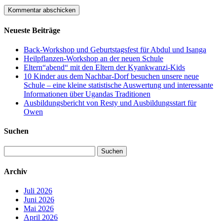
Neueste Beiträge
Back-Workshop und Geburtstagsfest für Abdul und Isanga
Heilpflanzen-Workshop an der neuen Schule
Eltern“abend“ mit den Eltern der Kyankwanzi-Kids
10 Kinder aus dem Nachbar-Dorf besuchen unsere neue
Schule – eine kleine statistische Auswertung und interessante
Informationen über Ugandas Traditionen
Ausbildungsbericht von Resty und Ausbildungsstart für
Owen
Suchen
Suchen
nach:
Archiv
Juli 2026
Juni 2026
Mai 2026
April 2026