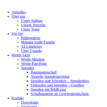
Skip
to
Aktuelles
content
Über uns
Unser Auftrag
Unsere Wurzeln
Unser Team
Vor Ort
Bildergalerie
Malaika Smile Familie
ALLtägliches
Über Uganda
Werde Aktiv
Werde Mitglied
Werde Pate/Patin
Spenden
Baumpatenschaft
Aktuelle Spendenprojekte
Spenden statt Schenken – Spendenbox
Einkaufen und Spenden – Gooding
Spenden mit BildKunst
Schulbausteine als Geschenkgutschein
Kontakt
Downloads
Sponsoren