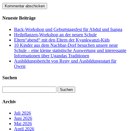
Neueste Beiträge
Back-Workshop und Geburtstagsfest für Abdul und Isanga
Heilpflanzen-Workshop an der neuen Schule
Eltern“abend“ mit den Eltern der Kyankwanzi-Kids
10 Kinder aus dem Nachbar-Dorf besuchen unsere neue
Schule – eine kleine statistische Auswertung und interessante
Informationen über Ugandas Traditionen
Ausbildungsbericht von Resty und Ausbildungsstart für
Owen
Suchen
Suchen
nach:
Archiv
Juli 2026
Juni 2026
Mai 2026
April 2026