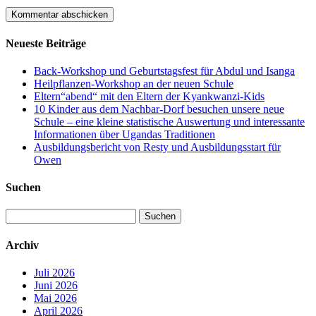
Neueste Beiträge
Back-Workshop und Geburtstagsfest für Abdul und Isanga
Heilpflanzen-Workshop an der neuen Schule
Eltern“abend“ mit den Eltern der Kyankwanzi-Kids
10 Kinder aus dem Nachbar-Dorf besuchen unsere neue
Schule – eine kleine statistische Auswertung und interessante
Informationen über Ugandas Traditionen
Ausbildungsbericht von Resty und Ausbildungsstart für
Owen
Suchen
Suchen
nach:
Archiv
Juli 2026
Juni 2026
Mai 2026
April 2026