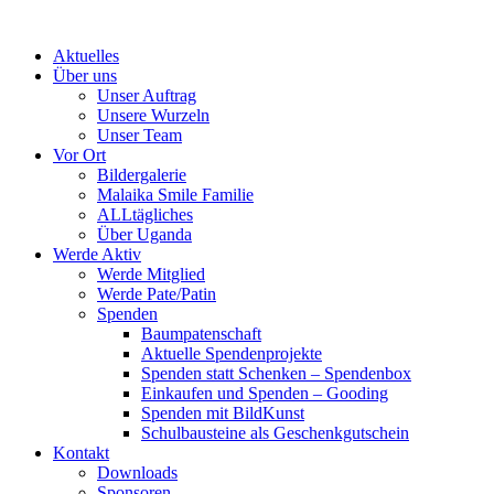
Skip
to
Aktuelles
content
Über uns
Unser Auftrag
Unsere Wurzeln
Unser Team
Vor Ort
Bildergalerie
Malaika Smile Familie
ALLtägliches
Über Uganda
Werde Aktiv
Werde Mitglied
Werde Pate/Patin
Spenden
Baumpatenschaft
Aktuelle Spendenprojekte
Spenden statt Schenken – Spendenbox
Einkaufen und Spenden – Gooding
Spenden mit BildKunst
Schulbausteine als Geschenkgutschein
Kontakt
Downloads
Sponsoren