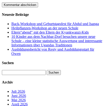
Neueste Beiträge
Back-Workshop und Geburtstagsfest für Abdul und Isanga
Heilpflanzen-Workshop an der neuen Schule
Eltern“abend“ mit den Eltern der Kyankwanzi-Kids
10 Kinder aus dem Nachbar-Dorf besuchen unsere neue
Schule – eine kleine statistische Auswertung und interessante
Informationen über Ugandas Traditionen
Ausbildungsbericht von Resty und Ausbildungsstart für
Owen
Suchen
Suchen
nach:
Archiv
Juli 2026
Juni 2026
Mai 2026
April 2026