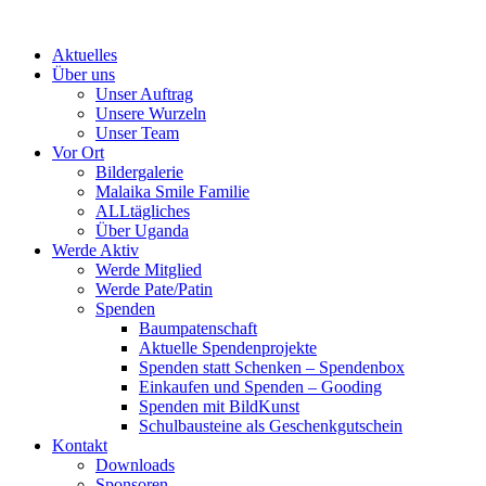
Skip
to
Aktuelles
content
Über uns
Unser Auftrag
Unsere Wurzeln
Unser Team
Vor Ort
Bildergalerie
Malaika Smile Familie
ALLtägliches
Über Uganda
Werde Aktiv
Werde Mitglied
Werde Pate/Patin
Spenden
Baumpatenschaft
Aktuelle Spendenprojekte
Spenden statt Schenken – Spendenbox
Einkaufen und Spenden – Gooding
Spenden mit BildKunst
Schulbausteine als Geschenkgutschein
Kontakt
Downloads
Sponsoren