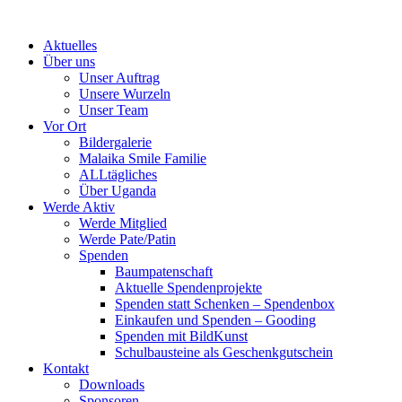
Skip
to
Aktuelles
content
Über uns
Unser Auftrag
Unsere Wurzeln
Unser Team
Vor Ort
Bildergalerie
Malaika Smile Familie
ALLtägliches
Über Uganda
Werde Aktiv
Werde Mitglied
Werde Pate/Patin
Spenden
Baumpatenschaft
Aktuelle Spendenprojekte
Spenden statt Schenken – Spendenbox
Einkaufen und Spenden – Gooding
Spenden mit BildKunst
Schulbausteine als Geschenkgutschein
Kontakt
Downloads
Sponsoren