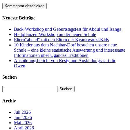
Neueste Beiträge
Back-Workshop und Geburtstagsfest für Abdul und Isanga
Heilpflanzen-Workshop an der neuen Schule
Eltern“abend“ mit den Eltern der Kyankwanzi-Kids
10 Kinder aus dem Nachbar-Dorf besuchen unsere neue
Schule – eine kleine statistische Auswertung und interessante
Informationen über Ugandas Traditionen
Ausbildungsbericht von Resty und Ausbildungsstart für
Owen
Suchen
Suchen
nach:
Archiv
Juli 2026
Juni 2026
Mai 2026
April 2026