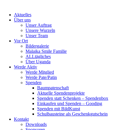
Skip
to
Aktuelles
content
Über uns
Unser Auftrag
Unsere Wurzeln
Unser Team
Vor Ort
Bildergalerie
Malaika Smile Familie
ALLtägliches
Über Uganda
Werde Aktiv
Werde Mitglied
Werde Pate/Patin
Spenden
Baumpatenschaft
Aktuelle Spendenprojekte
Spenden statt Schenken – Spendenbox
Einkaufen und Spenden – Gooding
Spenden mit BildKunst
Schulbausteine als Geschenkgutschein
Kontakt
Downloads
Sponsoren