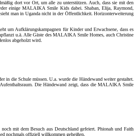
mäßig dort vor Ort, um alle zu unterstützen. Auch, dass sie mit den
wieder einige MALAIKA Smile Kids dabei. Shaban, Elija, Raymond,
sieht man in Uganda nicht in der Öffentlichkeit. Horizonterweiterung
s geht um Aufklärungskampagnen für Kinder und Erwachsene, dass es
achpflanzt u.ä. Alle Gäste des MALAIKA Smile Homes, auch Christine
enlos abgeholzt wird.
r in die Schule müssen. U.a. wurde die Händewand weiter gestaltet.
en Aufenthaltsraum. Die Händewand zeigt, dass die MALAIKA Smile
h noch mit dem Besuch aus Deutschland gefeiert. Phionah und Faith
ied nochmals offiziell willkommen geheißen.