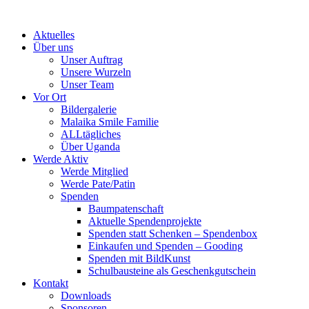
Skip
to
Aktuelles
content
Über uns
Unser Auftrag
Unsere Wurzeln
Unser Team
Vor Ort
Bildergalerie
Malaika Smile Familie
ALLtägliches
Über Uganda
Werde Aktiv
Werde Mitglied
Werde Pate/Patin
Spenden
Baumpatenschaft
Aktuelle Spendenprojekte
Spenden statt Schenken – Spendenbox
Einkaufen und Spenden – Gooding
Spenden mit BildKunst
Schulbausteine als Geschenkgutschein
Kontakt
Downloads
Sponsoren