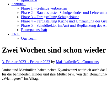
Schulbau
Phase 1 – Gelände vorbereiten
Phase 2 – Bau des ersten Schulgebäudes und Lehrerunte
Phase 3 – Fertigstellung Schulgebäude
Phase 4 – Fertigstellung Küche und Umzäunung des Gr
Phase 5 – Schuldirektor im Amt und Bepflanzung des Ar
Baumpatenschaft
ENG
Our Team
Zwei Wochen sind schon wieder
3. Februar 2023
1. Februar 2023
by
MalaikaSmile
No Comments
Janine und Maximilian haben neben Kyankwanzi natürlich auch das
für die behinderten Kinder und ihre Mütter bzw. von den Bemühunge
„Wichtigeres“ im Alltag.