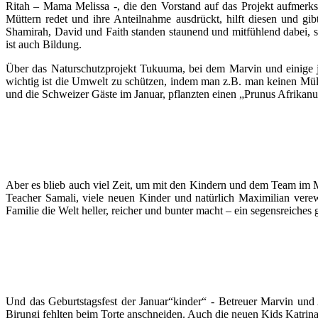
Ritah – Mama Melissa -, die den Vorstand auf das Projekt aufmerksa
Müttern redet und ihre Anteilnahme ausdrückt, hilft diesen und
Shamirah, David und Faith standen staunend und mitfühlend dabei, si
ist auch Bildung.
Über das Naturschutzprojekt Tukuuma, bei dem Marvin und einige j
wichtig ist die Umwelt zu schützen, indem man z.B. man keinen Mül
und die Schweizer Gäste im Januar, pflanzten einen „Prunus Afrikan
Aber es blieb auch viel Zeit, um mit den Kindern und dem Team im 
Teacher Samali, viele neuen Kinder und natürlich Maximilian ve
Familie die Welt heller, reicher und bunter macht – ein segensreiches
Und das Geburtstagsfest der Januar“kinder“ - Betreuer Marvin und
Birungi fehlten beim Torte anschneiden. Auch die neuen Kids Katrin