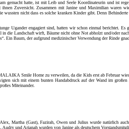
m gemacht hatte, ist mit Leib und Seele Koordinateurin und ist regel
 gibt ihnen Zuversicht. Zusammen mit Janine und Maximilian waren 
e wussten nicht dass es solche kranken Kinder gibt. Denn Behinderte 
unge Ugander engagiert sind, hatten wir schon einmal berichtet. E
l in die Landschaft wirft, Bäume nicht ohne Not abholzt und/oder n
us“. Ein Baum, der aufgrund medizinischer Verwendung der Rinde gnad
MALAIKA Smile Home zu verweilen, da die Kids erst ab Februar wiede
rewigten sich mit einem bunten Handabdruck auf der Wand im groß
 großes Miteinander.
 Alex, Martha (Gast), Fazirah, Owen und Julius wurde natürlich auc
a, Audry und Arianah wurden von Janine als deutschem Vorstandsmitgl