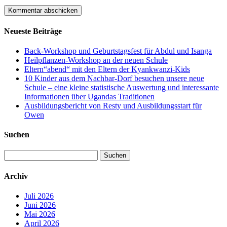
Neueste Beiträge
Back-Workshop und Geburtstagsfest für Abdul und Isanga
Heilpflanzen-Workshop an der neuen Schule
Eltern“abend“ mit den Eltern der Kyankwanzi-Kids
10 Kinder aus dem Nachbar-Dorf besuchen unsere neue
Schule – eine kleine statistische Auswertung und interessante
Informationen über Ugandas Traditionen
Ausbildungsbericht von Resty und Ausbildungsstart für
Owen
Suchen
Suchen
nach:
Archiv
Juli 2026
Juni 2026
Mai 2026
April 2026