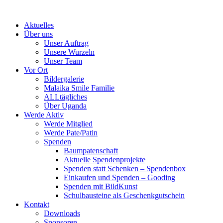
Skip
to
Aktuelles
content
Über uns
Unser Auftrag
Unsere Wurzeln
Unser Team
Vor Ort
Bildergalerie
Malaika Smile Familie
ALLtägliches
Über Uganda
Werde Aktiv
Werde Mitglied
Werde Pate/Patin
Spenden
Baumpatenschaft
Aktuelle Spendenprojekte
Spenden statt Schenken – Spendenbox
Einkaufen und Spenden – Gooding
Spenden mit BildKunst
Schulbausteine als Geschenkgutschein
Kontakt
Downloads
Sponsoren