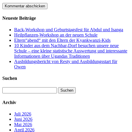
Neueste Beiträge
Back-Workshop und Geburtstagsfest für Abdul und Isanga
Heilpflanzen-Workshop an der neuen Schule
Eltern“abend“ mit den Eltern der Kyankwanzi-Kids
10 Kinder aus dem Nachbar-Dorf besuchen unsere neue
Schule – eine kleine statistische Auswertung und interessante
Informationen über Ugandas Traditionen
Ausbildungsbericht von Resty und Ausbildungsstart für
Owen
Suchen
Suchen
nach:
Archiv
Juli 2026
Juni 2026
Mai 2026
April 2026