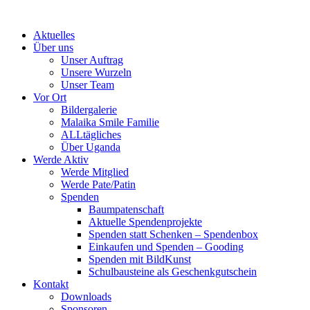
Skip
to
Aktuelles
content
Über uns
Unser Auftrag
Unsere Wurzeln
Unser Team
Vor Ort
Bildergalerie
Malaika Smile Familie
ALLtägliches
Über Uganda
Werde Aktiv
Werde Mitglied
Werde Pate/Patin
Spenden
Baumpatenschaft
Aktuelle Spendenprojekte
Spenden statt Schenken – Spendenbox
Einkaufen und Spenden – Gooding
Spenden mit BildKunst
Schulbausteine als Geschenkgutschein
Kontakt
Downloads
Sponsoren