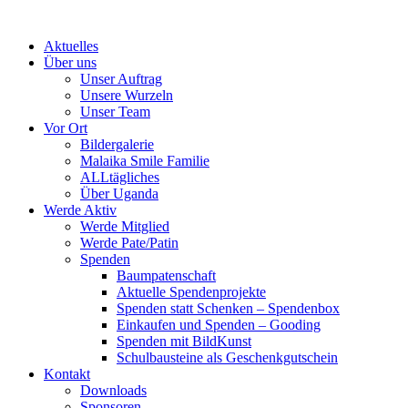
Skip
to
Aktuelles
content
Über uns
Unser Auftrag
Unsere Wurzeln
Unser Team
Vor Ort
Bildergalerie
Malaika Smile Familie
ALLtägliches
Über Uganda
Werde Aktiv
Werde Mitglied
Werde Pate/Patin
Spenden
Baumpatenschaft
Aktuelle Spendenprojekte
Spenden statt Schenken – Spendenbox
Einkaufen und Spenden – Gooding
Spenden mit BildKunst
Schulbausteine als Geschenkgutschein
Kontakt
Downloads
Sponsoren