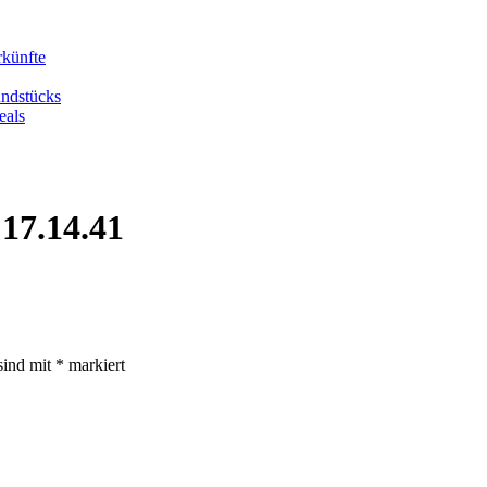
rkünfte
undstücks
eals
17.14.41
sind mit
*
markiert