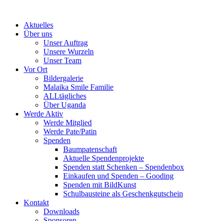
Skip
to
Aktuelles
content
Über uns
Unser Auftrag
Unsere Wurzeln
Unser Team
Vor Ort
Bildergalerie
Malaika Smile Familie
ALLtägliches
Über Uganda
Werde Aktiv
Werde Mitglied
Werde Pate/Patin
Spenden
Baumpatenschaft
Aktuelle Spendenprojekte
Spenden statt Schenken – Spendenbox
Einkaufen und Spenden – Gooding
Spenden mit BildKunst
Schulbausteine als Geschenkgutschein
Kontakt
Downloads
Sponsoren