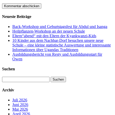
Neueste Beiträge
Back-Workshop und Geburtstagsfest für Abdul und Isanga
Heilpflanzen-Workshop an der neuen Schule
Eltern“abend“ mit den Eltern der Kyankwanzi-Kids
10 Kinder aus dem Nachbar-Dorf besuchen unsere neue
Schule – eine kleine statistische Auswertung und interessante
Informationen über Ugandas Traditionen
Ausbildungsbericht von Resty und Ausbildungsstart für
Owen
Suchen
Suchen
nach:
Archiv
Juli 2026
Juni 2026
Mai 2026
April 2026