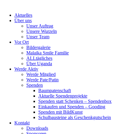
Skip
to
Aktuelles
content
Über uns
Unser Auftrag
Unsere Wurzeln
Unser Team
Vor Ort
Bildergalerie
Malaika Smile Familie
ALLtägliches
Über Uganda
Werde Aktiv
Werde Mitglied
Werde Pate/Patin
Spenden
Baumpatenschaft
Aktuelle Spendenprojekte
Spenden statt Schenken – Spendenbox
Einkaufen und Spenden – Gooding
Spenden mit BildKunst
Schulbausteine als Geschenkgutschein
Kontakt
Downloads
Sponsoren