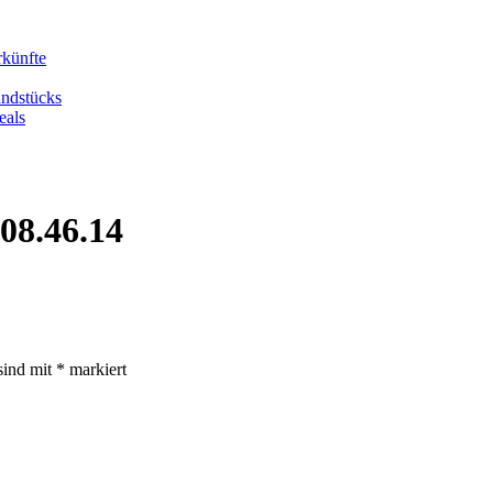
rkünfte
undstücks
eals
08.46.14
sind mit
*
markiert