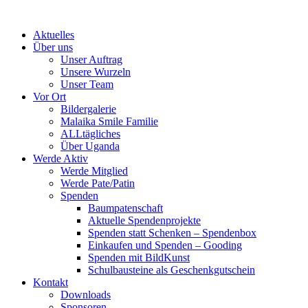
Skip
to
Aktuelles
content
Über uns
Unser Auftrag
Unsere Wurzeln
Unser Team
Vor Ort
Bildergalerie
Malaika Smile Familie
ALLtägliches
Über Uganda
Werde Aktiv
Werde Mitglied
Werde Pate/Patin
Spenden
Baumpatenschaft
Aktuelle Spendenprojekte
Spenden statt Schenken – Spendenbox
Einkaufen und Spenden – Gooding
Spenden mit BildKunst
Schulbausteine als Geschenkgutschein
Kontakt
Downloads
Sponsoren