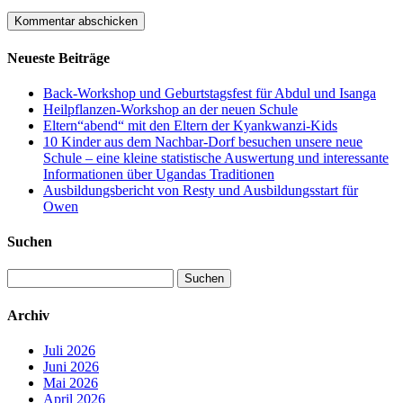
Neueste Beiträge
Back-Workshop und Geburtstagsfest für Abdul und Isanga
Heilpflanzen-Workshop an der neuen Schule
Eltern“abend“ mit den Eltern der Kyankwanzi-Kids
10 Kinder aus dem Nachbar-Dorf besuchen unsere neue
Schule – eine kleine statistische Auswertung und interessante
Informationen über Ugandas Traditionen
Ausbildungsbericht von Resty und Ausbildungsstart für
Owen
Suchen
Suchen
nach:
Archiv
Juli 2026
Juni 2026
Mai 2026
April 2026