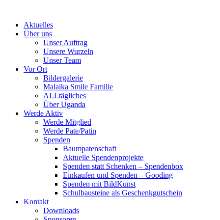
Skip
to
Aktuelles
content
Über uns
Unser Auftrag
Unsere Wurzeln
Unser Team
Vor Ort
Bildergalerie
Malaika Smile Familie
ALLtägliches
Über Uganda
Werde Aktiv
Werde Mitglied
Werde Pate/Patin
Spenden
Baumpatenschaft
Aktuelle Spendenprojekte
Spenden statt Schenken – Spendenbox
Einkaufen und Spenden – Gooding
Spenden mit BildKunst
Schulbausteine als Geschenkgutschein
Kontakt
Downloads
Sponsoren