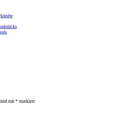
rkünfte
undstücks
eals
sind mit
*
markiert