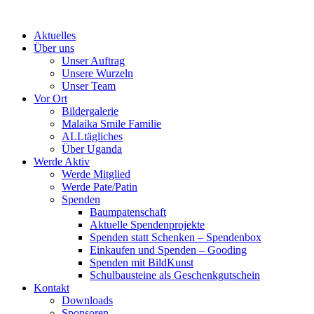
Skip
to
Aktuelles
content
Über uns
Unser Auftrag
Unsere Wurzeln
Unser Team
Vor Ort
Bildergalerie
Malaika Smile Familie
ALLtägliches
Über Uganda
Werde Aktiv
Werde Mitglied
Werde Pate/Patin
Spenden
Baumpatenschaft
Aktuelle Spendenprojekte
Spenden statt Schenken – Spendenbox
Einkaufen und Spenden – Gooding
Spenden mit BildKunst
Schulbausteine als Geschenkgutschein
Kontakt
Downloads
Sponsoren