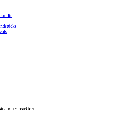
rkünfte
undstücks
eals
sind mit
*
markiert